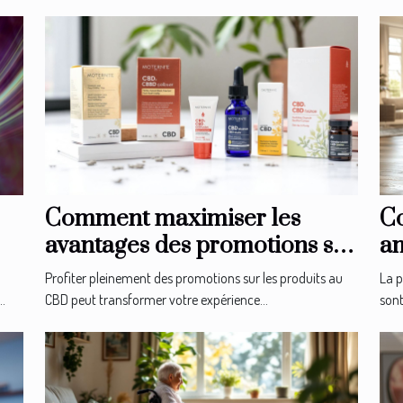
Comment maximiser les
Co
avantages des promotions sur
am
les produits au CBD ?
se
Profiter pleinement des promotions sur les produits au
La p
.
CBD peut transformer votre expérience...
sont