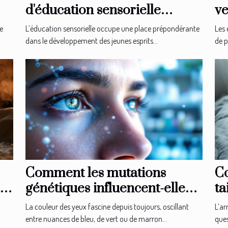
d'éducation sensorielle
ve
façonnent-elles les jeunes
sé
le
L’éducation sensorielle occupe une place prépondérante
Les 
esprits ?
dans le développement des jeunes esprits...
de p
Comment les mutations
Co
la
génétiques influencent-elles
ta
la couleur des yeux ?
n
La couleur des yeux fascine depuis toujours, oscillant
L’ar
entre nuances de bleu, de vert ou de marron...
ques