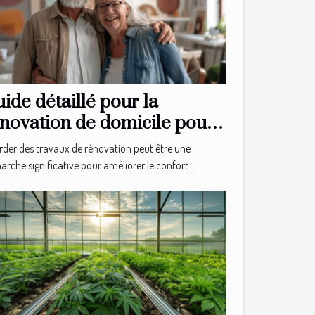
ide détaillé pour la
novation de domicile pour
s seniors
der des travaux de rénovation peut être une
rche significative pour améliorer le confort...