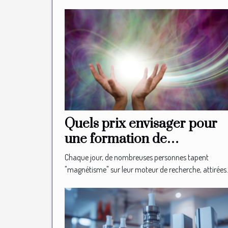
Quels prix envisager pour
une formation de
magnétiseur en ligne ?
Chaque jour, de nombreuses personnes tapent
"magnétisme" sur leur moteur de recherche, attirées..