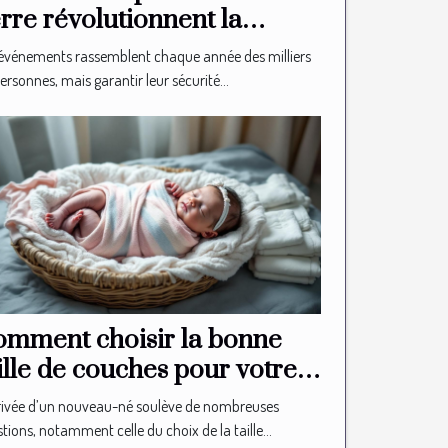
rre révolutionnent la
curité des événements ?
événements rassemblent chaque année des milliers
ersonnes, mais garantir leur sécurité...
mment choisir la bonne
ille de couches pour votre
ouveau-né?
rivée d’un nouveau-né soulève de nombreuses
tions, notamment celle du choix de la taille...