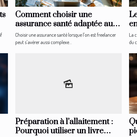
ts
Comment choisir une
Le
assurance santé adaptée aux
en
besoins des freelancers
d
if
Choisir une assurance santé lorsque l'on est freelancer
La c
peut s'avérer aussi complexe...
du c
Qu
Préparation à l’allaitement :
pi
Pourquoi utiliser un livre