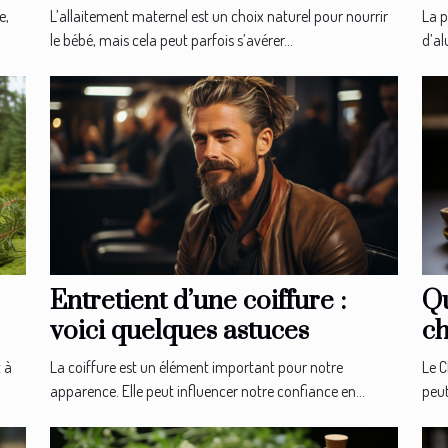
illustré d’allaitement ?
e,
La p
L’allaitement maternel est un choix naturel pour nourrir
d’al
le bébé, mais cela peut parfois s’avérer...
Entretient d’une coiffure :
Qu
voici quelques astuces
ch
t à
La coiffure est un élément important pour notre
Le C
apparence. Elle peut influencer notre confiance en...
peut