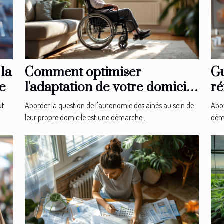
 la
Comment optimiser
Gu
le
l'adaptation de votre domicile
ré
pour l'autonomie des aînés
le
ut
Aborder la question de l'autonomie des aînés au sein de
Abor
leur propre domicile est une démarche...
déma