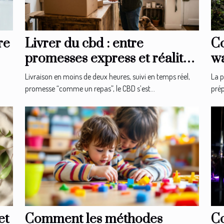
re
Livrer du cbd : entre
Co
promesses express et réalité
wa
logistique en boutique
ex
Livraison en moins de deux heures, suivi en temps réel,
La p
promesse “comme un repas”, le CBD s’est...
prép
et
Comment les méthodes
Co