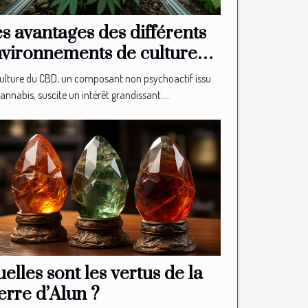
s avantages des différents
vironnements de culture
u CBD
ulture du CBD, un composant non psychoactif issu
annabis, suscite un intérêt grandissant....
elles sont les vertus de la
erre d’Alun ?