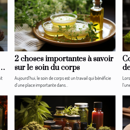
2 choses importantes à savoir
Co
sur le soin du corps
de
?
it
Aujourd’hui, le soin de corps est un travail qui bénéficie
Lors
d’une place importante dans...
l’un