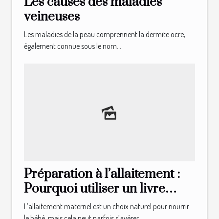
Les causes des maladies
veineuses
Les maladies de la peau comprennent la dermite ocre,
également connue sous le nom...
Préparation à l’allaitement :
Pourquoi utiliser un livre
illustré d’allaitement ?
L’allaitement maternel est un choix naturel pour nourrir
le bébé, mais cela peut parfois s’avérer...