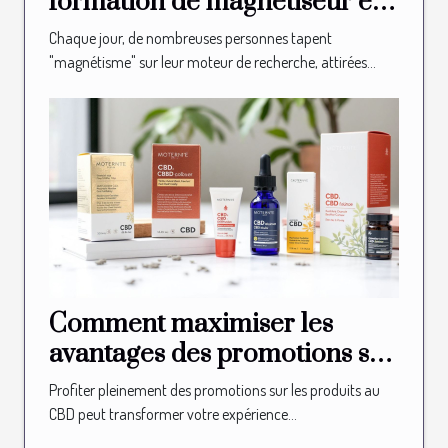
formation de magnétiseur en
ligne ?
Chaque jour, de nombreuses personnes tapent
"magnétisme" sur leur moteur de recherche, attirées...
Comment maximiser les
avantages des promotions sur
les produits au CBD ?
Profiter pleinement des promotions sur les produits au
CBD peut transformer votre expérience...