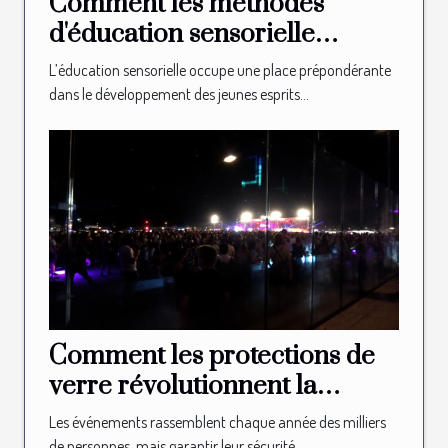
Comment les méthodes
d'éducation sensorielle
façonnent-elles les jeunes
L’éducation sensorielle occupe une place prépondérante
esprits ?
dans le développement des jeunes esprits...
Comment les protections de
verre révolutionnent la
sécurité des événements ?
Les événements rassemblent chaque année des milliers
de personnes, mais garantir leur sécurité...