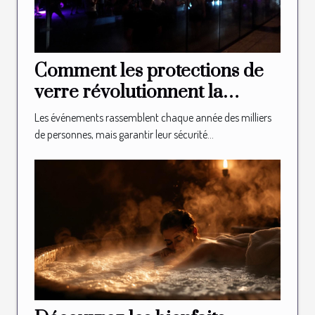
Comment les protections de
verre révolutionnent la
sécurité des événements ?
Les événements rassemblent chaque année des milliers
de personnes, mais garantir leur sécurité...