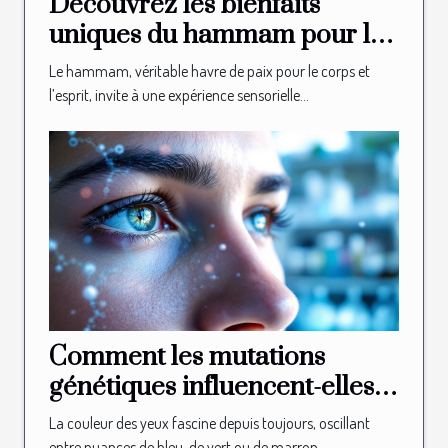
Découvrez les bienfaits
uniques du hammam pour la
relaxation
Le hammam, véritable havre de paix pour le corps et
l’esprit, invite à une expérience sensorielle...
Comment les mutations
génétiques influencent-elles
la couleur des yeux ?
La couleur des yeux fascine depuis toujours, oscillant
entre nuances de bleu, de vert ou de marron...