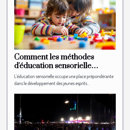
Comment les méthodes
d'éducation sensorielle
façonnent-elles les jeunes
L’éducation sensorielle occupe une place prépondérante
esprits ?
dans le développement des jeunes esprits...