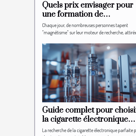
Quels prix envisager pour
une formation de
magnétiseur en ligne ?
Chaque jour, de nombreuses personnes tapent
"magnétisme" sur leur moteur de recherche, attirées
Guide complet pour choisi
la cigarette électronique
idéale
La recherche de la cigarette électronique parfaite 