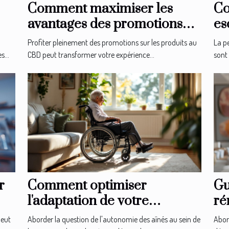
Comment maximiser les
Co
avantages des promotions
es
sur les produits au CBD ?
l'
Profiter pleinement des promotions sur les produits au
La pe
...
CBD peut transformer votre expérience...
sont 
r
Comment optimiser
Gu
l'adaptation de votre
ré
domicile pour l'autonomie
le
peut
Aborder la question de l'autonomie des aînés au sein de
Abor