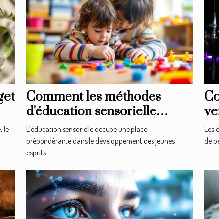
get
Comment les méthodes
Co
d'éducation sensorielle
ve
façonnent-elles les jeunes
sé
, le
L’éducation sensorielle occupe une place
Les 
esprits ?
prépondérante dans le développement des jeunes
de pe
esprits...