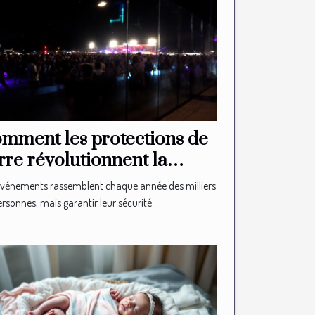
mment les protections de
rre révolutionnent la
curité des événements ?
événements rassemblent chaque année des milliers
rsonnes, mais garantir leur sécurité...