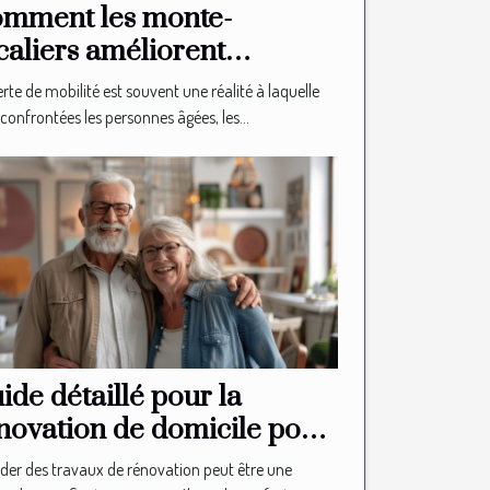
mment les monte-
caliers améliorent
autonomie des seniors
rte de mobilité est souvent une réalité à laquelle
confrontées les personnes âgées, les...
ide détaillé pour la
novation de domicile pour
s seniors
der des travaux de rénovation peut être une