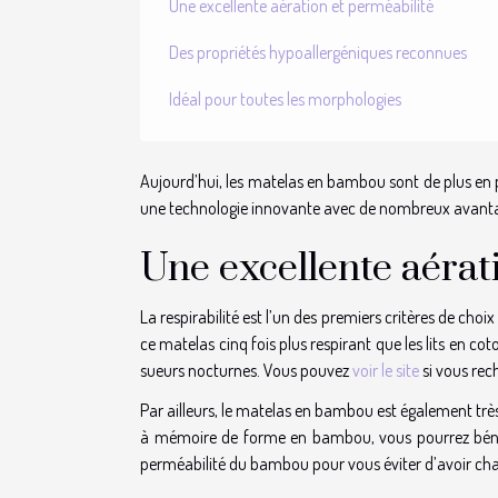
Une excellente aération et perméabilité
Des propriétés hypoallergéniques reconnues
Idéal pour toutes les morphologies
Aujourd’hui, les matelas en bambou sont de plus e
une technologie innovante avec de nombreux avantage
Une excellente aérat
La respirabilité est l’un des premiers critères de ch
ce matelas cinq fois plus respirant que les lits en cot
sueurs nocturnes. Vous pouvez
voir le site
si vous re
Par ailleurs, le matelas en bambou est également très
à mémoire de forme en bambou, vous pourrez bénéfi
perméabilité du bambou pour vous éviter d’avoir cha