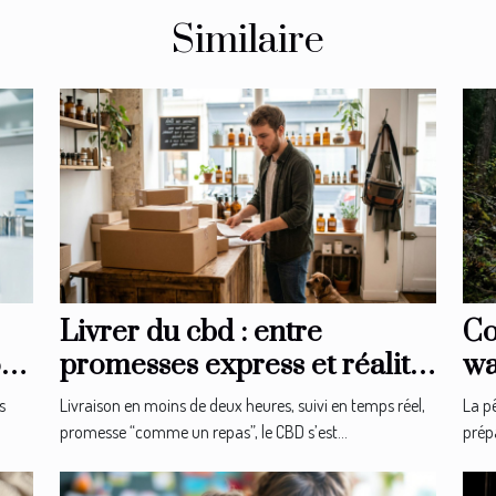
Similaire
Livrer du cbd : entre
Co
on
promesses express et réalité
wa
logistique en boutique
ex
s
Livraison en moins de deux heures, suivi en temps réel,
La p
promesse “comme un repas”, le CBD s’est...
prépa