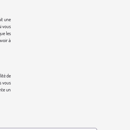
it une
si vous
ue les
avoir à
ité de
s vous
nte un