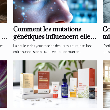
Comment les mutations
Co
la
génétiques influencent-elles
ta
la couleur des yeux ?
no
et
La couleur des yeux fascine depuis toujours, oscillant
L’ar
entre nuances de bleu, de vert ou de marron...
quest