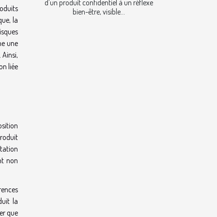
d’un produit confidentiel à un réflexe
oduits
bien-être, visible...
que, la
isques
gne une
Ainsi,
on liée
sition
produit
tation
nt non
rences
duit la
ner que