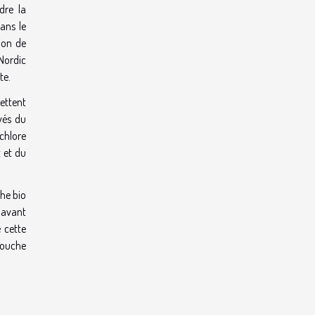
dre la
ans le
tion de
Nordic
te.
mettent
ivés du
 chlore
 et du
che bio
 avant
 cette
couche