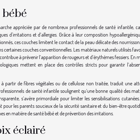
u bébé
arche appréciée par de nombreux professionnels de santé infantile, car
ques d'irritations et d’allergies. Grâce à leur composition hypoallergéniq
onnés, ces couches limitent le contact de la peau délicate des nourrisso
s certaines couches conventionnelles. Les matériaux naturels utilisés fav
 contribue à prévenir l’apparition de rougeurs et d’érythèmes fessiers. En 
cologiques mettent en place des contrôles stricts pour garantir l’abse
à partir de fibres végétales ou de cellulose non traitée, traduit une at
 professionnels de santé infantile soulignent qu’une bonne qualité des ma
parente, s’avère primordiale pour limiter les sensibilisations cutanées.
 pour les parents soucieux de la sécurité sanitaire et du bien-être quoti
s en matière de santé bébé et de prévention des irritations.
ix éclairé