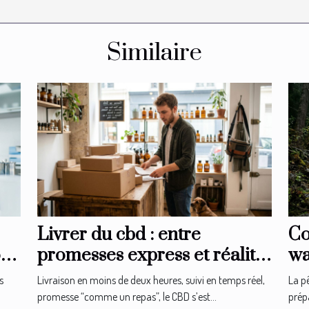
Similaire
Livrer du cbd : entre
Co
on
promesses express et réalité
wa
logistique en boutique
ex
s
Livraison en moins de deux heures, suivi en temps réel,
La p
promesse “comme un repas”, le CBD s’est...
prépa