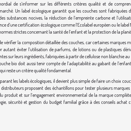
ordial de s’informer sur les différents critères qualité et de compren
e marché. Un label écologique garantit que les couches sont fabriquées d
des substances nocives, la réduction de l’empreinte carbone et l’utilisa
nce d’une certification écologique comme l’Ecolabel européen ou le label 
rmes strictes concernant la santé de l’enfant et la protection de la planè
 de vérifier la composition détaillée des couches, car certaines marques 
 autant éviter l’utilisation de parfums, de lotions ou de plastiques dér
rentes sur leurs ingrédients, fabriquées à partir de cellulose non blanchie au
uche bio doit aussi tenir compte de l’adaptabilité au gabarit de l’enfant
 qui reste un critère qualité fondamental.
ant les labels écologiques, il devient plus simple de faire un choix cou
s distributeurs proposent des échantillons pour tester plusieurs marques
té du produit et sur l’engagement environnemental de la marque complète
ie, sécurité et gestion du budget familial grâce à des conseils achat 