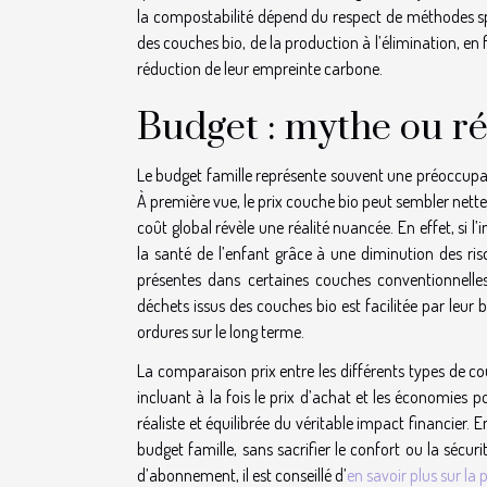
la compostabilité dépend du respect de méthodes spéc
des couches bio, de la production à l’élimination, en f
réduction de leur empreinte carbone.
Budget : mythe ou réa
Le budget famille représente souvent une préoccupat
À première vue, le prix couche bio peut sembler nette
coût global révèle une réalité nuancée. En effet, si l’i
la santé de l’enfant grâce à une diminution des ris
présentes dans certaines couches conventionnelle
déchets issus des couches bio est facilitée par leur 
ordures sur le long terme.
La comparaison prix entre les différents types de c
incluant à la fois le prix d’achat et les économies p
réaliste et équilibrée du véritable impact financier. En
budget famille, sans sacrifier le confort ou la sécur
d’abonnement, il est conseillé d’
en savoir plus sur la