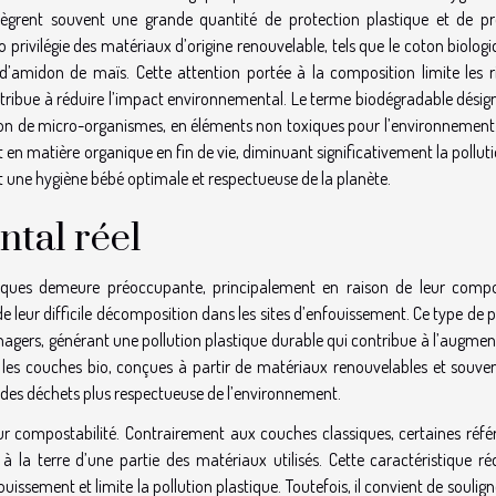
tègrent souvent une grande quantité de protection plastique et de pr
privilégie des matériaux d’origine renouvelable, tels que le coton biologi
 d’amidon de maïs. Cette attention portée à la composition limite les r
contribue à réduire l’impact environnemental. Le terme biodégradable dési
on de micro-organismes, en éléments non toxiques pour l’environnement. 
 en matière organique en fin de vie, diminuant significativement la polluti
t une hygiène bébé optimale et respectueuse de la planète.
tal réel
siques demeure préoccupante, principalement en raison de leur compo
 leur difficile décomposition dans les sites d’enfouissement. Ce type de 
agers, générant une pollution plastique durable qui contribue à l’augmen
 les couches bio, conçues à partir de matériaux renouvelables et souve
 des déchets plus respectueuse de l’environnement.
r compostabilité. Contrairement aux couches classiques, certaines réfé
à la terre d’une partie des matériaux utilisés. Cette caractéristique ré
issement et limite la pollution plastique. Toutefois, il convient de soulig