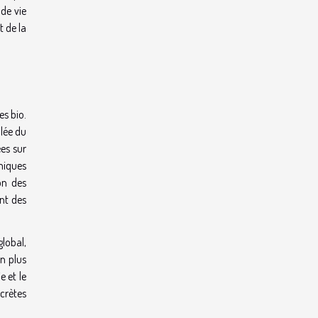
 de vie
t de la
s bio.
llée du
ées sur
miques
on des
ent des
lobal,
on plus
e et le
ncrètes