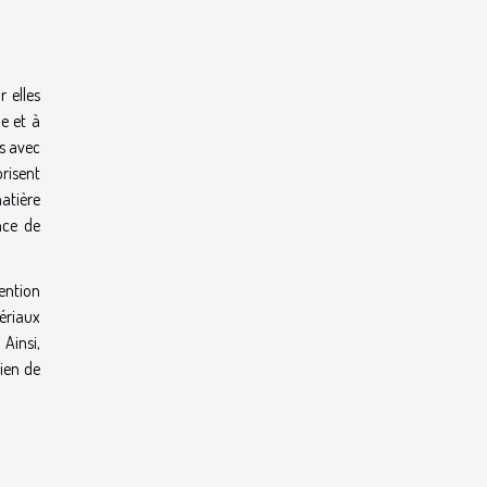
 elles
ue et à
ns avec
orisent
matière
nce de
tention
tériaux
 Ainsi,
dien de