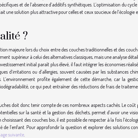
ifiques et de l’absence d’additifs synthétiques. L’optimisation du cycle
ait une solution plus attractive pour celles et ceux soucieux de l’écologie e
lité ?
ion majeure lors du choix entre des couches traditionnelles et des couche
ment supérieur à celui des alternatives classiques, mais une analyse détai
nvestissement initial paraît plus élevé, il faut intégrer les économies réalis
ques d’irritations ou d’allergies, souvent causées par les substances chi
s. L’environnement profite également de cette démarche, car la gesti
biodégradabilité, ce qui peut entraîner des réductions de frais de traitem
ouches doit donc tenir compte de ces nombreux aspects cachés. Le coût g
otentielles sur la santé et la gestion des déchets, permet d’avoir une visi
 choisissant des couches bio, il est possible de respecter à la fois l’écologi
ité de l’enfant. Pour approfondir la question et explorer des solutions co
 page suivante
.