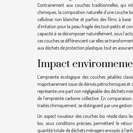
Contrairement aux couches traditionnelles, qui in
chimiques, la composition naturelle d’une couche bio 
cellulose non blanchie et parfois des films à base
d’irritation pour la peau fragile des tout-petits et 
capacité à se décomposer naturellement, sous l’acti
ces couches se différencient car elles se transforment
aux déchets de protection plastique, tout en assuran
Impact environnemen
L'empreinte écologique des couches jetables clas
majoritairement issue de dérivés pétrochimiques et de
représente une part non négligeable des déchets mén
de l’empreinte carbone collective. En comparaison,
traités chimiquement, se distinguent par une gestion
Un aspect novateur des couches bio réside dans leu
bio, sous conditions précises, permettent le retour 
quantité totale de déchets ménagers envoyés à l’enfou