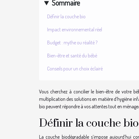
Sommaire
Définir la couche bio
Impact environnemental réel
Budget : mythe ou réalité ?
Bien-être et santé du bébé
Conseils pour un choix éclairé
Vous cherchez à concilier le bien-être de votre bé
multiplication des solutions en matière d’hygiène inf
bio peuvent répondre à vos attentes tout en ménagean
Définir la couche bio
La couche biodégradable s’impose aujourd’hui com