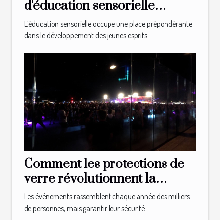
d'éducation sensorielle
façonnent-elles les jeunes
L’éducation sensorielle occupe une place prépondérante
esprits ?
dans le développement des jeunes esprits...
Comment les protections de
verre révolutionnent la
sécurité des événements ?
Les événements rassemblent chaque année des milliers
de personnes, mais garantir leur sécurité...