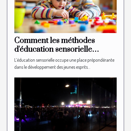
Comment les méthodes
d'éducation sensorielle
façonnent-elles les jeunes
L’éducation sensorielle occupe une place prépondérante
esprits ?
dans le développement des jeunes esprits...