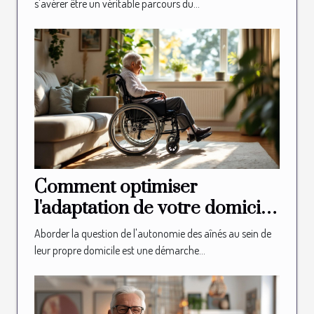
s'avérer être un véritable parcours du...
Comment optimiser
l'adaptation de votre domicile
pour l'autonomie des aînés
Aborder la question de l'autonomie des aînés au sein de
leur propre domicile est une démarche...