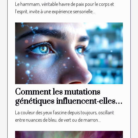
relaxation
Le hammam, véritable havre de paix pour le corps et
l’esprit, invite à une expérience sensorielle...
Comment les mutations
génétiques influencent-elles
la couleur des yeux ?
La couleur des yeux fascine depuis toujours, oscillant
entre nuances de bleu, de vert ou de marron...