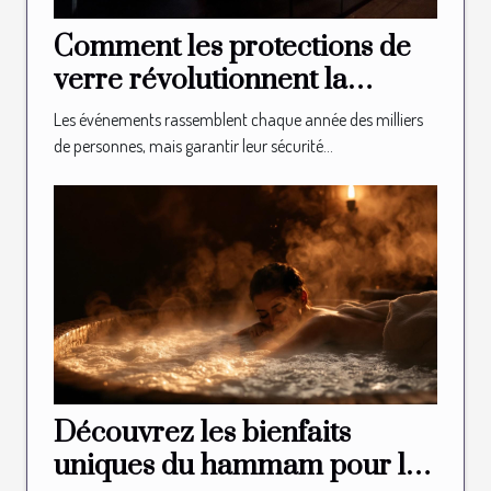
Comment les protections de
verre révolutionnent la
sécurité des événements ?
Les événements rassemblent chaque année des milliers
de personnes, mais garantir leur sécurité...
Découvrez les bienfaits
uniques du hammam pour la