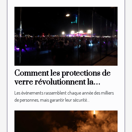
Comment les protections de
verre révolutionnent la
sécurité des événements ?
Les événements rassemblent chaque année des milliers
de personnes, mais garantir leur sécurité...