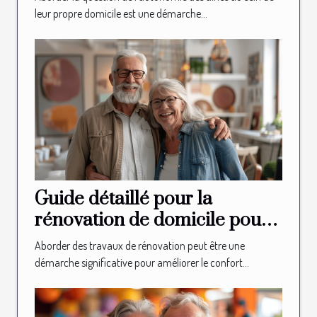
leur propre domicile est une démarche...
Guide détaillé pour la
rénovation de domicile pour
les seniors
Aborder des travaux de rénovation peut être une
démarche significative pour améliorer le confort...