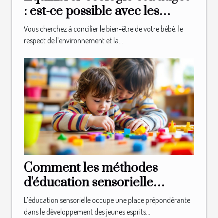
: est-ce possible avec les
couches bio ?
Vous cherchez à concilier le bien-être de votre bébé, le
respect de l’environnement et la...
Comment les méthodes
d'éducation sensorielle
façonnent-elles les jeunes
L’éducation sensorielle occupe une place prépondérante
esprits ?
dans le développement des jeunes esprits...