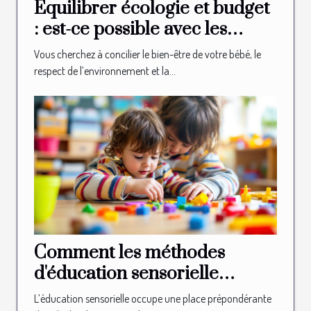
Équilibrer écologie et budget
: est-ce possible avec les
couches bio ?
Vous cherchez à concilier le bien-être de votre bébé, le
respect de l’environnement et la...
Comment les méthodes
d'éducation sensorielle
façonnent-elles les jeunes
L’éducation sensorielle occupe une place prépondérante