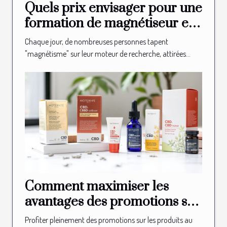
Quels prix envisager pour une
formation de magnétiseur en
ligne ?
Chaque jour, de nombreuses personnes tapent
"magnétisme" sur leur moteur de recherche, attirées...
Comment maximiser les
avantages des promotions sur
les produits au CBD ?
Profiter pleinement des promotions sur les produits au