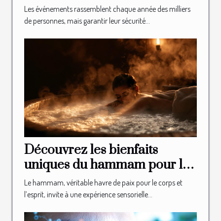
sécurité des événements ?
Les événements rassemblent chaque année des milliers
de personnes, mais garantir leur sécurité...
Découvrez les bienfaits
uniques du hammam pour la
relaxation
Le hammam, véritable havre de paix pour le corps et
l’esprit, invite à une expérience sensorielle...