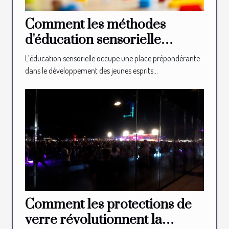
Comment les méthodes
d'éducation sensorielle
façonnent-elles les jeunes
L’éducation sensorielle occupe une place prépondérante
esprits ?
dans le développement des jeunes esprits...
Comment les protections de
verre révolutionnent la