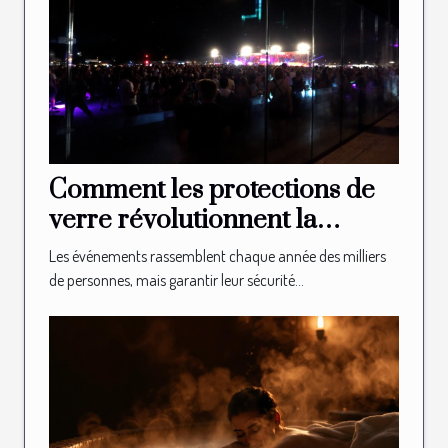
Comment les protections de
verre révolutionnent la
sécurité des événements ?
Les événements rassemblent chaque année des milliers
de personnes, mais garantir leur sécurité...