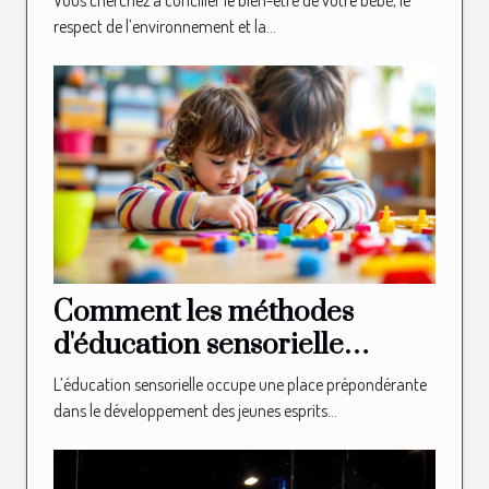
Vous cherchez à concilier le bien-être de votre bébé, le
respect de l’environnement et la...
Comment les méthodes
d'éducation sensorielle
façonnent-elles les jeunes
L’éducation sensorielle occupe une place prépondérante
esprits ?
dans le développement des jeunes esprits...