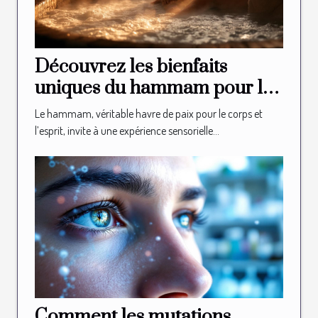
Découvrez les bienfaits
uniques du hammam pour la
relaxation
Le hammam, véritable havre de paix pour le corps et
l’esprit, invite à une expérience sensorielle...
Comment les mutations