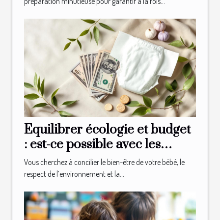
préparation minutieuse pour garantir à la fois...
Équilibrer écologie et budget
: est-ce possible avec les
couches bio ?
Vous cherchez à concilier le bien-être de votre bébé, le
respect de l’environnement et la...