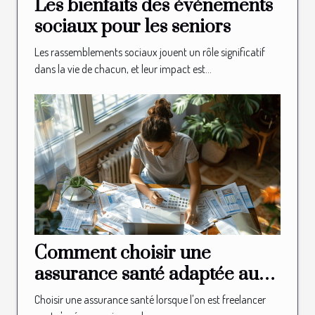
Les bienfaits des événements
sociaux pour les seniors
Les rassemblements sociaux jouent un rôle significatif
dans la vie de chacun, et leur impact est...
Comment choisir une
assurance santé adaptée aux
besoins des freelancers
Choisir une assurance santé lorsque l'on est freelancer