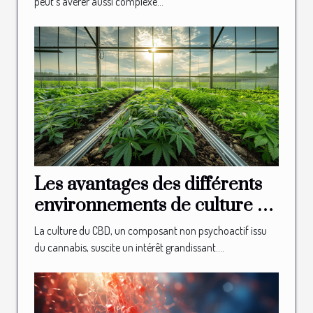
peut s'avérer aussi complexe...
Les avantages des différents
environnements de culture du
CBD
La culture du CBD, un composant non psychoactif issu
du cannabis, suscite un intérêt grandissant....