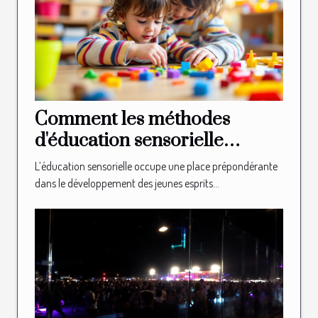
Comment les méthodes
d'éducation sensorielle
façonnent-elles les jeunes
L’éducation sensorielle occupe une place prépondérante
esprits ?
dans le développement des jeunes esprits...