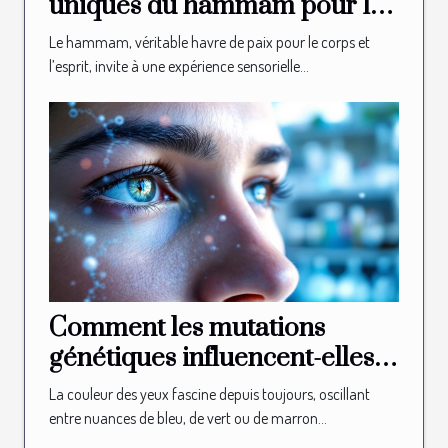
uniques du hammam pour la
relaxation
Le hammam, véritable havre de paix pour le corps et
l’esprit, invite à une expérience sensorielle...
Comment les mutations
génétiques influencent-elles
la couleur des yeux ?
La couleur des yeux fascine depuis toujours, oscillant
entre nuances de bleu, de vert ou de marron...