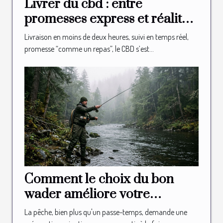
Livrer du cbd : entre
promesses express et réalité
logistique en boutique
Livraison en moins de deux heures, suivi en temps réel,
promesse “comme un repas”, le CBD s’est...
Comment le choix du bon
wader améliore votre
expérience de pêche ?
La pêche, bien plus qu'un passe-temps, demande une