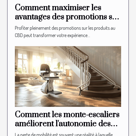
Comment maximiser les
avantages des promotions sur
les produits au CBD ?
Profiter pleinement des promotions sur les produits au
CBD peut transformer votre expérience...
Comment les monte-escaliers
améliorent l'autonomie des
seniors
La perte de mobilité est souvent une réalité à laquelle