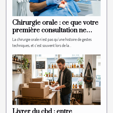
Chirurgie orale : ce que votre
première consultation ne
vous révélera jamais
La chirurgie orale n’est pas qu’une histoire de gestes
techniques, et c’est souvent lors de la...
Livrer du cbd : entre