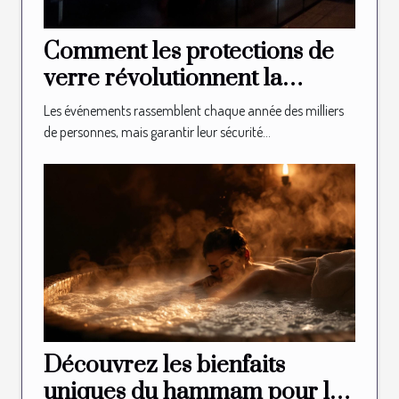
Comment les protections de
verre révolutionnent la
sécurité des événements ?
Les événements rassemblent chaque année des milliers
de personnes, mais garantir leur sécurité...
Découvrez les bienfaits
uniques du hammam pour la