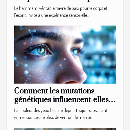
relaxation
Le hammam, véritable havre de paix pour le corps et
l’esprit, invite à une expérience sensorielle...
Comment les mutations
génétiques influencent-elles
la couleur des yeux ?
La couleur des yeux fascine depuis toujours, oscillant
entre nuances de bleu, de vert ou de marron...