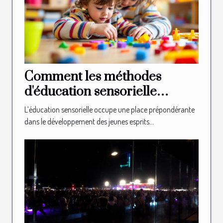
Comment les méthodes
d'éducation sensorielle
façonnent-elles les jeunes
L’éducation sensorielle occupe une place prépondérante
esprits ?
dans le développement des jeunes esprits...