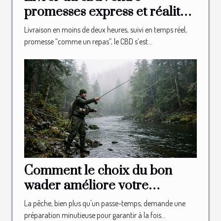
promesses express et réalité
logistique en boutique
Livraison en moins de deux heures, suivi en temps réel,
promesse “comme un repas”, le CBD s’est...
Comment le choix du bon
wader améliore votre
expérience de pêche ?
La pêche, bien plus qu'un passe-temps, demande une
préparation minutieuse pour garantir à la fois...