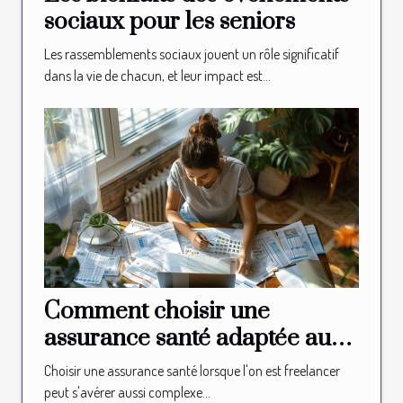
sociaux pour les seniors
Les rassemblements sociaux jouent un rôle significatif
dans la vie de chacun, et leur impact est...
Comment choisir une
assurance santé adaptée aux
besoins des freelancers
Choisir une assurance santé lorsque l'on est freelancer
peut s'avérer aussi complexe...