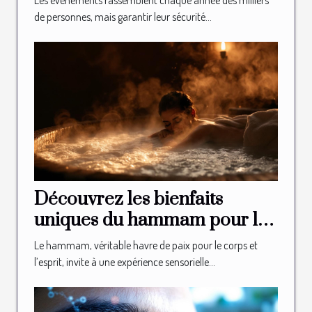
Les événements rassemblent chaque année des milliers
de personnes, mais garantir leur sécurité...
Découvrez les bienfaits
uniques du hammam pour la
relaxation
Le hammam, véritable havre de paix pour le corps et
l’esprit, invite à une expérience sensorielle...