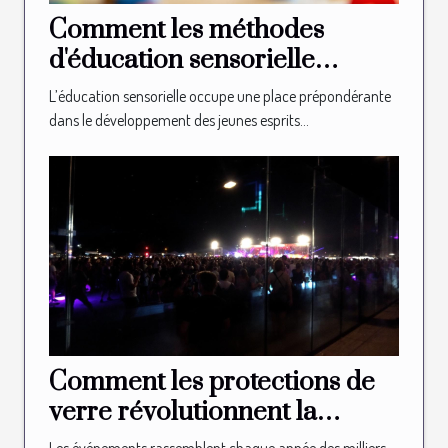
Comment les méthodes
d'éducation sensorielle
façonnent-elles les jeunes
L’éducation sensorielle occupe une place prépondérante
esprits ?
dans le développement des jeunes esprits...
Comment les protections de
verre révolutionnent la
sécurité des événements ?