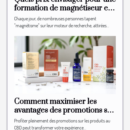
formation de magnétiseur en
ligne ?
Chaque jour, de nombreuses personnes tapent
"magnétisme" sur leur moteur de recherche, attirées...
Comment maximiser les
avantages des promotions sur
les produits au CBD ?
Profiter pleinement des promotions sur les produits au
CBD peut transformer votre expérience...