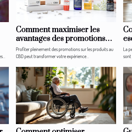
Comment maximiser les
Co
avantages des promotions
es
sur les produits au CBD ?
l'
Profiter pleinement des promotions sur les produits au
La pe
...
CBD peut transformer votre expérience...
sont 
r
Comment optimiser
Gu