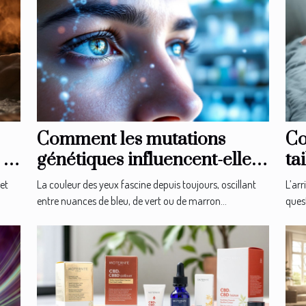
Comment les mutations
Co
la
génétiques influencent-elles
ta
la couleur des yeux ?
no
et
La couleur des yeux fascine depuis toujours, oscillant
L’ar
entre nuances de bleu, de vert ou de marron...
quest