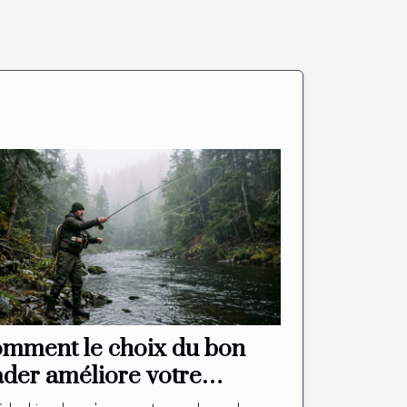
mment le choix du bon
der améliore votre
périence de pêche ?