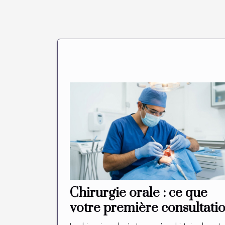
Chirurgie orale : ce que
votre première consultati
ne vous révélera jamais