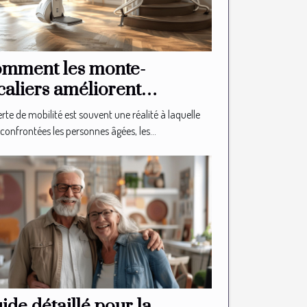
mment les monte-
caliers améliorent
autonomie des seniors
rte de mobilité est souvent une réalité à laquelle
confrontées les personnes âgées, les...
ide détaillé pour la