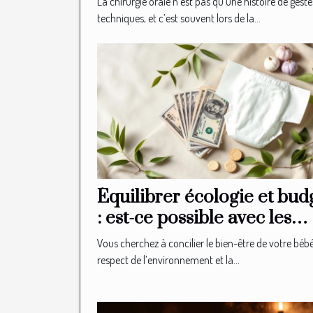
La chirurgie orale n’est pas qu’une histoire de geste
techniques, et c’est souvent lors de la...
Équilibrer écologie et bud
: est-ce possible avec les
couches bio ?
Vous cherchez à concilier le bien-être de votre bébé
respect de l’environnement et la...