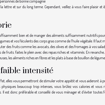
res personnes de bonne compagnie
la lettre et sur du long terme. Cependant, veillez à vous faire plaisir et 
orie
suffisamment bien et de manger des aliments suffisamment nutritifs pour
 légumes et vos féculents des corps gras comme de l’huile végétale. Il faut
outer des fruits comme les avocats, des olives et des fromages à vos sala
de fruits. Faites le plein avec des repas riches et vitaminés. En revanche,
zeuses, les aliments riches en fibres et les plats à base de bouillon de légume
faible intensité
effet, elles vous permettront de stimuler votre appétit et vous aideront à 
s physiques beaucoup trop intenses, vous brûlez vos calories et vous r
. Il est donc préférable et conseillé de vous ménager et d’éviter toutes 