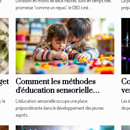
s
Livraison en moins de deux heures, suivi en temps réel,
La p
promesse “comme un repas”, le CBD s’est...
prépa
get
Comment les méthodes
Co
d'éducation sensorielle
ve
façonnent-elles les jeunes
sé
, le
L’éducation sensorielle occupe une place
Les 
esprits ?
prépondérante dans le développement des jeunes
de pe
esprits...