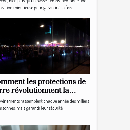
êche, bien plus qu'un passe-temps, demande une
ration minutieuse pour garantir à la fois...
mment les protections de
rre révolutionnent la
curité des événements ?
événements rassemblent chaque année des milliers
rsonnes, mais garantir leur sécurité...