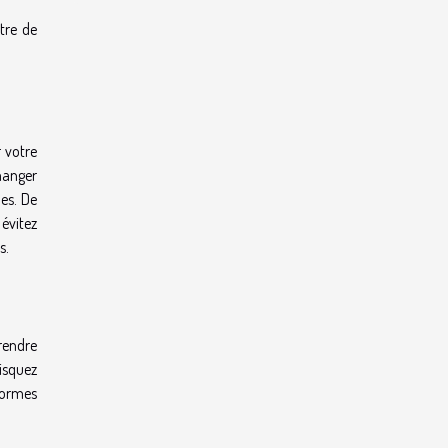
être de
 votre
 manger
des. De
 évitez
s.
prendre
isquez
formes