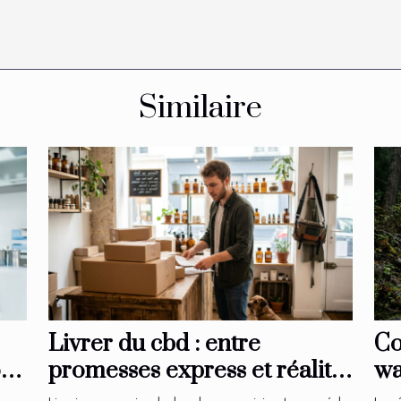
Similaire
Livrer du cbd : entre
Co
on
promesses express et réalité
wa
logistique en boutique
ex