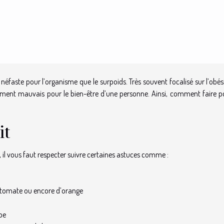
néfaste pour l’organisme que le surpoids. Très souvent focalisé sur l’obés
vraiment mauvais pour le bien-être d’une personne. Ainsi, comment faire p
it
re, il vous faut respecter suivre certaines astuces comme :
de tomate ou encore d’orange
rbe