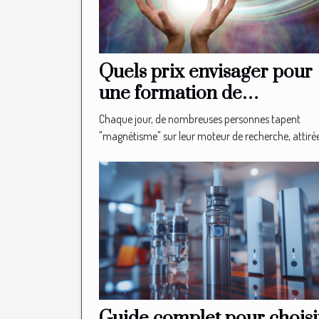
Quels prix envisager pour
une formation de
magnétiseur en ligne ?
Chaque jour, de nombreuses personnes tapent
"magnétisme" sur leur moteur de recherche, attirées
Guide complet pour choisi