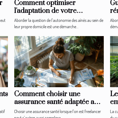
r
Comment optimiser
Gu
l'adaptation de votre
ré
domicile pour l'autonomie
le
peut
Aborder la question de l'autonomie des aînés au sein de
Abor
des aînés
leur propre domicile est une démarche...
démar
nts
Comment choisir une
Le
assurance santé adaptée aux
en
besoins des freelancers
du
atif
Choisir une assurance santé lorsque l'on est freelancer
La c
peut s'avérer aussi complexe...
du ca