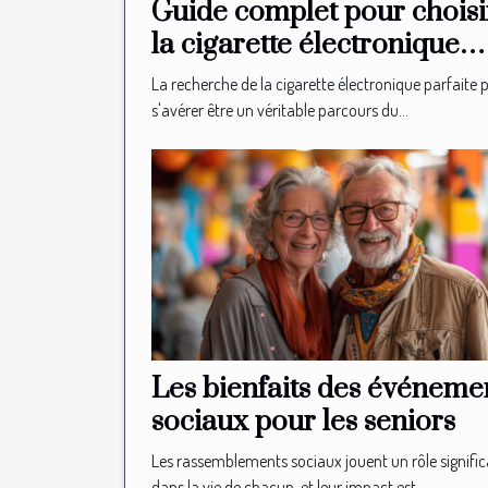
Guide complet pour choisi
la cigarette électronique
idéale
La recherche de la cigarette électronique parfaite 
s'avérer être un véritable parcours du...
Les bienfaits des événeme
sociaux pour les seniors
Les rassemblements sociaux jouent un rôle signific
dans la vie de chacun, et leur impact est...