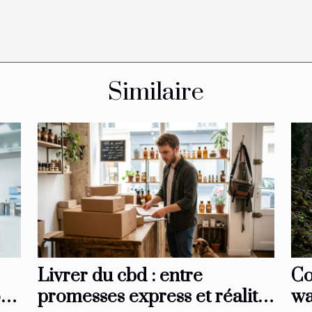
Similaire
Livrer du cbd : entre
Co
on
promesses express et réalité
wa