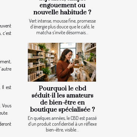
engouement ou
nouvelle habitude ?
Vert intense, mousse fine, promesse
euvent
d’énergie plus douce que le café, le
matcha s’invite désormais...
, c’est
lement,
l’autre
Il est
Pourquoi le cbd
séduit-il les amateurs
de bien-être en
t. Vous
boutique spécialisée ?
peute.
En quelques années, le CBD est passé
ideront
d’un produit confidentiel à un réflexe
bien-être, visible...