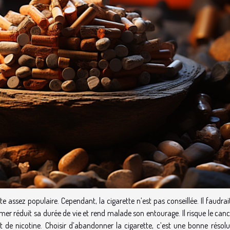
assez populaire. Cependant, la cigarette n’est pas conseillée. Il faudrai
fumer réduit sa durée de vie et rend malade son entourage. Il risque le can
de nicotine. Choisir d’abandonner la cigarette, c’est une bonne résolu