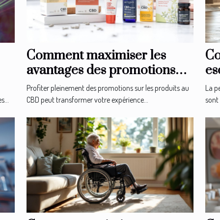
Comment maximiser les
Co
avantages des promotions
es
sur les produits au CBD ?
l'
Profiter pleinement des promotions sur les produits au
La pe
...
CBD peut transformer votre expérience...
sont 