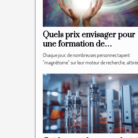
Quels prix envisager pour
une formation de
magnétiseur en ligne ?
Chaque jour, de nombreuses personnes tapent
"magnétisme" sur leur moteur de recherche, attirées