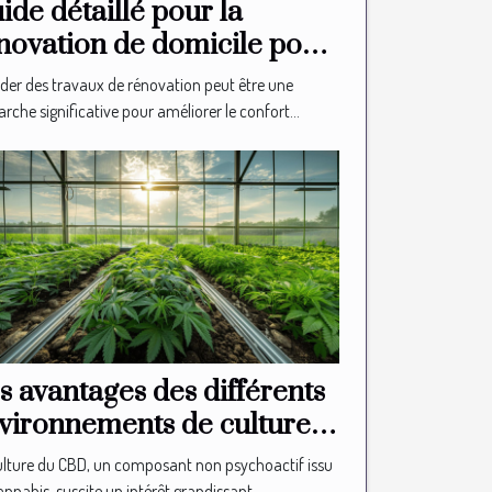
ide détaillé pour la
novation de domicile pour
s seniors
der des travaux de rénovation peut être une
che significative pour améliorer le confort...
s avantages des différents
vironnements de culture
 CBD
ulture du CBD, un composant non psychoactif issu
nnabis, suscite un intérêt grandissant....