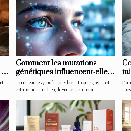
Comment les mutations
Co
la
génétiques influencent-elles
ta
la couleur des yeux ?
no
et
La couleur des yeux fascine depuis toujours, oscillant
L’ar
entre nuances de bleu, de vert ou de marron...
quest