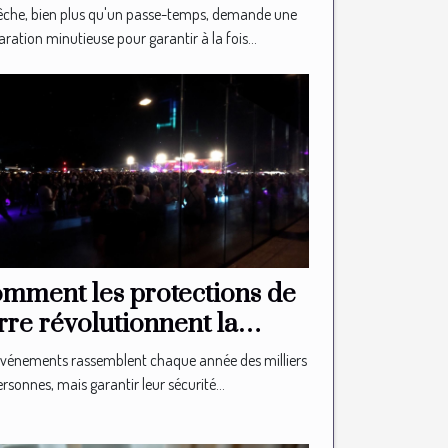
périence de pêche ?
êche, bien plus qu'un passe-temps, demande une
ration minutieuse pour garantir à la fois...
mment les protections de
rre révolutionnent la
curité des événements ?
événements rassemblent chaque année des milliers
rsonnes, mais garantir leur sécurité...