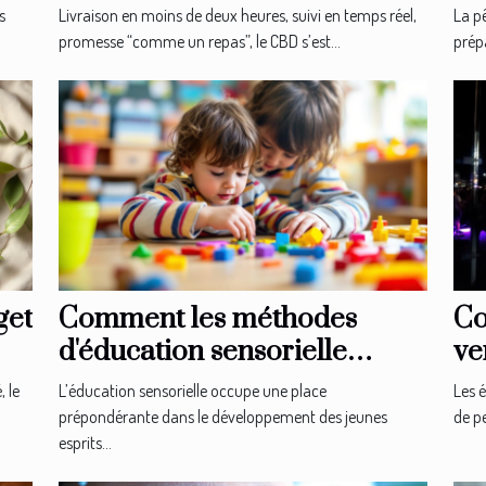
logistique en boutique
ex
s
Livraison en moins de deux heures, suivi en temps réel,
La p
promesse “comme un repas”, le CBD s’est...
prépa
get
Comment les méthodes
Co
d'éducation sensorielle
ve
façonnent-elles les jeunes
sé
, le
L’éducation sensorielle occupe une place
Les 
esprits ?
prépondérante dans le développement des jeunes
de pe
esprits...