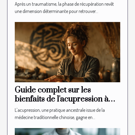
l'ostéopathie après un
Après un traumatisme, la phase de récupération revêt
traumatisme ?
une dimension déterminante pour retrouver...
Guide complet sur les
bienfaits de l'acupression à
domicile
L'acupression, une pratique ancestrale issue de la
médecine traditionnelle chinoise, gagne en...