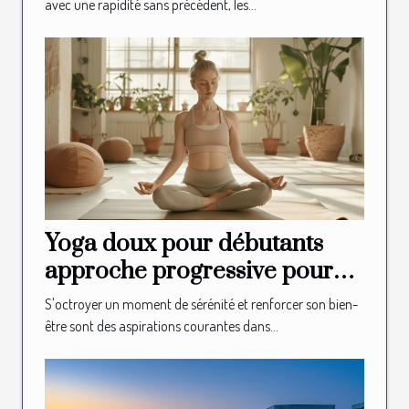
avec une rapidité sans précédent, les...
Yoga doux pour débutants
approche progressive pour
intégrer le yoga dans votre
S'octroyer un moment de sérénité et renforcer son bien-
routine de bien-être
être sont des aspirations courantes dans...