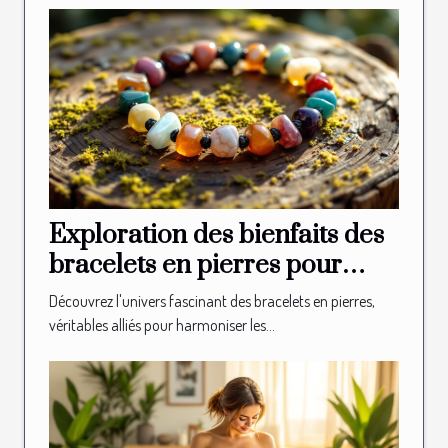
Exploration des bienfaits des
bracelets en pierres pour
l'équilibre des chakras
Découvrez l'univers fascinant des bracelets en pierres,
véritables alliés pour harmoniser les...