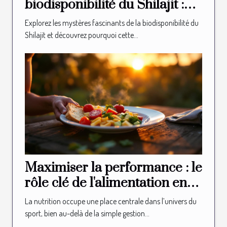
biodisponibilité du Shilajit :
Pourquoi est-il si efficace ?
Explorez les mystères fascinants de la biodisponibilité du
Shilajit et découvrez pourquoi cette...
Maximiser la performance : le
rôle clé de l'alimentation en
sport
La nutrition occupe une place centrale dans l’univers du
sport, bien au-delà de la simple gestion...