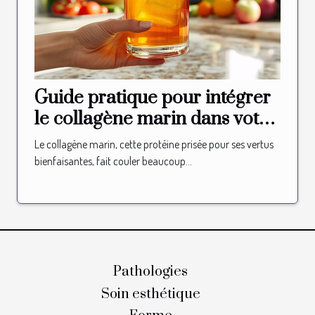
Guide pratique pour intégrer
le collagène marin dans votre
routine quotidienne pour
Le collagène marin, cette protéine prisée pour ses vertus
améliorer votre santé
bienfaisantes, fait couler beaucoup...
Pathologies
Soin esthétique