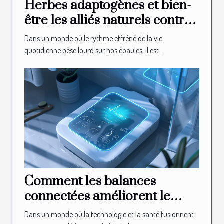
Herbes adaptogènes et bien-
être les alliés naturels contre
le stress et la fatigue
Dans un monde où le rythme effréné de la vie
quotidienne pèse lourd sur nos épaules, il est...
Comment les balances
connectées améliorent le
suivi de la santé en 2025
Dans un monde où la technologie et la santé fusionnent