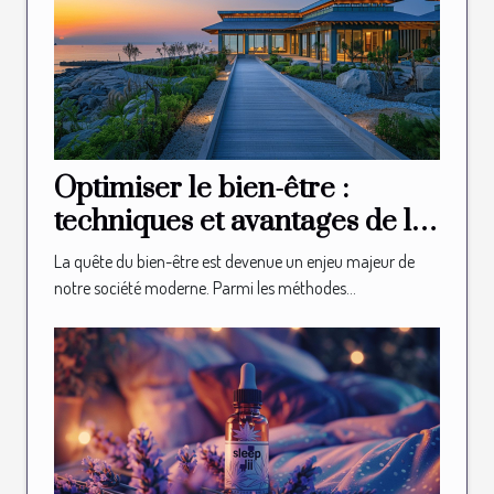
Optimiser le bien-être :
techniques et avantages de la
thalasso et du spa
La quête du bien-être est devenue un enjeu majeur de
notre société moderne. Parmi les méthodes...