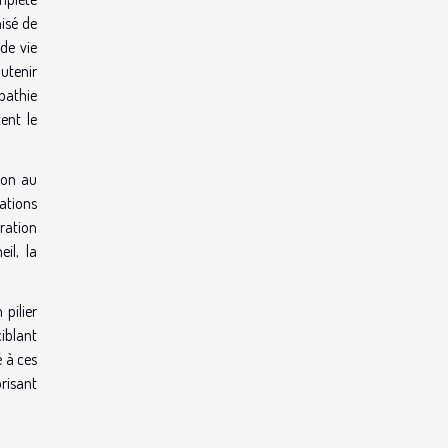
isé de
de vie
outenir
pathie
ent le
ion au
ations
iration
il, la
 pilier
ciblant
é à ces
risant