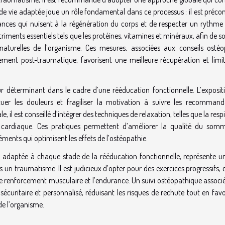
de vie adaptée joue un rôle fondamental dans ce processus : il est précon
stances qui nuisent à la régénération du corps et de respecter un rythme 
utriments essentiels tels que les protéines, vitamines et minéraux, afin de s
s naturelles de l’organisme. Ces mesures, associées aux conseils ostéo
ment post-traumatique, favorisent une meilleure récupération et limit
r déterminant dans le cadre d’une rééducation fonctionnelle. L’exposit
tuer les douleurs et fragiliser la motivation à suivre les recommand
 il est conseillé d’intégrer des techniques de relaxation, telles que la resp
cardiaque. Ces pratiques permettent d’améliorer la qualité du somme
éments qui optimisent les effets de l’ostéopathie.
et adaptée à chaque stade de la rééducation fonctionnelle, représente un
 un traumatisme. Il est judicieux d’opter pour des exercices progressifs, 
 le renforcement musculaire et l’endurance. Un suivi ostéopathique associ
uritaire et personnalisé, réduisant les risques de rechute tout en favo
e l’organisme.