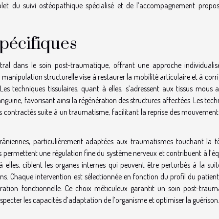
plet du suivi ostéopathique spécialisé et de l’accompagnement propo
pécifiques
ral dans le soin post-traumatique, offrant une approche individualis
a manipulation structurelle vise à restaurer la mobilité articulaire et à corri
es techniques tissulaires, quant à elles, s’adressent aux tissus mous a
anguine, favorisant ainsi la régénération des structures affectées. Les tec
 contractés suite à un traumatisme, facilitant la reprise des mouvement
râniennes, particulièrement adaptées aux traumatismes touchant la t
s permettent une régulation fine du système nerveux et contribuent à l’éq
 elles, ciblent les organes internes qui peuvent être perturbés à la sui
ons. Chaque intervention est sélectionnée en fonction du profil du patient
ation fonctionnelle. Ce choix méticuleux garantit un soin post-traum
pecter les capacités d’adaptation de l’organisme et optimiser la guérison