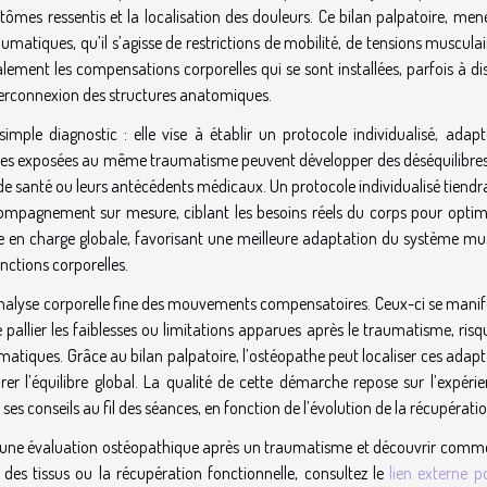
tômes ressentis et la localisation des douleurs. Ce bilan palpatoire, men
aumatiques, qu’il s’agisse de restrictions de mobilité, de tensions muscula
alement les compensations corporelles qui se sont installées, parfois à d
interconnexion des structures anatomiques.
mple diagnostic : elle vise à établir un protocole individualisé, adapt
onnes exposées au même traumatisme peuvent développer des déséquilibres
t de santé ou leurs antécédents médicaux. Un protocole individualisé tiendr
ompagnement sur mesure, ciblant les besoins réels du corps pour optimi
ise en charge globale, favorisant une meilleure adaptation du système mu
nctions corporelles.
nalyse corporelle fine des mouvements compensatoires. Ceux-ci se manif
pallier les faiblesses ou limitations apparues après le traumatisme, ris
atiques. Grâce au bilan palpatoire, l’ostéopathe peut localiser ces adap
er l’équilibre global. La qualité de cette démarche repose sur l’expérie
t ses conseils au fil des séances, en fonction de l’évolution de la récupératio
é d’une évaluation ostéopathique après un traumatisme et découvrir comm
 des tissus ou la récupération fonctionnelle, consultez le
lien externe p