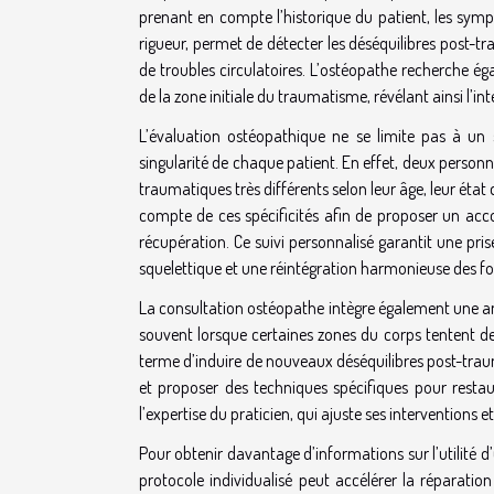
prenant en compte l’historique du patient, les symp
rigueur, permet de détecter les déséquilibres post-tr
de troubles circulatoires. L’ostéopathe recherche ég
de la zone initiale du traumatisme, révélant ainsi l’
L’évaluation ostéopathique ne se limite pas à un si
singularité de chaque patient. En effet, deux pers
traumatiques très différents selon leur âge, leur éta
compte de ces spécificités afin de proposer un acc
récupération. Ce suivi personnalisé garantit une pr
squelettique et une réintégration harmonieuse des fo
La consultation ostéopathe intègre également une a
souvent lorsque certaines zones du corps tentent de 
terme d’induire de nouveaux déséquilibres post-traum
et proposer des techniques spécifiques pour restaur
l’expertise du praticien, qui ajuste ses interventions e
Pour obtenir davantage d’informations sur l’utilit
protocole individualisé peut accélérer la réparation