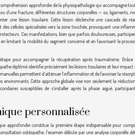
 compréhension approfondie de la physiopathologie qui accompagne tou
ou d’une fracture, différentes structures corporelles — os, ligaments, m
ter une lésion tissulaire. Cette lésion déclenche une cascade de réa
 des cellules spécialisées vers la zone touchée, provoquant une inflam
tecteurs. Ces manifestations, bien que parfois douloureuses, participen
en limitant la mobilité du segment concerné et en favorisant le proces
te étape pour accompagner la récupération après traumatisme. Grâce
pathe diplômé identifie précisément les lésions tissulaires et leur impact 
 manuelles permettent d’atténuer l’inflammation et de favoriser la résorp
us environnants. Cette approche globale vise non seulement la réduction
ondaires susceptibles de s’installer après la phase aiguë, participant
hique personnalisée
que approfondie constitue la première étape indispensable pour comp
 consultation ostéopathe, l’examen débute par une analyse corporelle dét