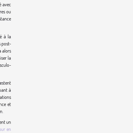
é avec
ires ou
istance
é à la
 post-
a alors
ser la
sculo-
estent
quant à
tations
nce et
n.
ent un
our en