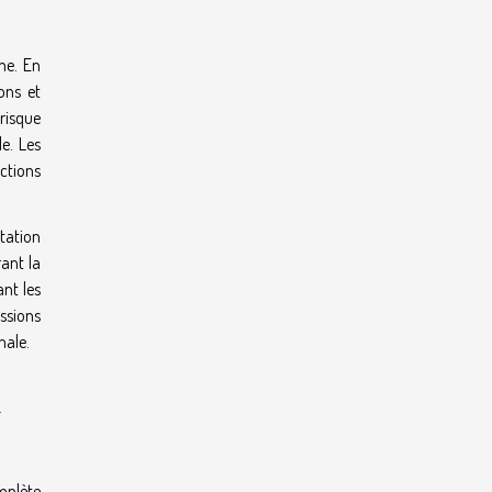
me. En
ons et
 risque
e. Les
nctions
tation
rant la
nt les
essions
male.
n
mplète