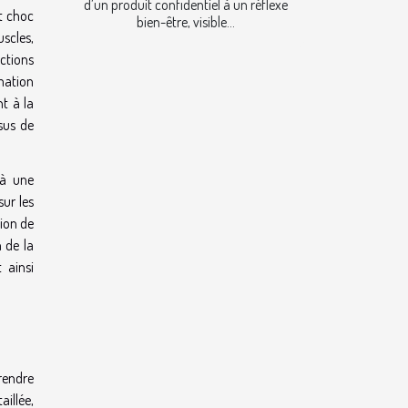
d’un produit confidentiel à un réflexe
t choc
bien-être, visible...
uscles,
ctions
mation
t à la
sus de
 à une
sur les
tion de
 de la
 ainsi
rendre
aillée,