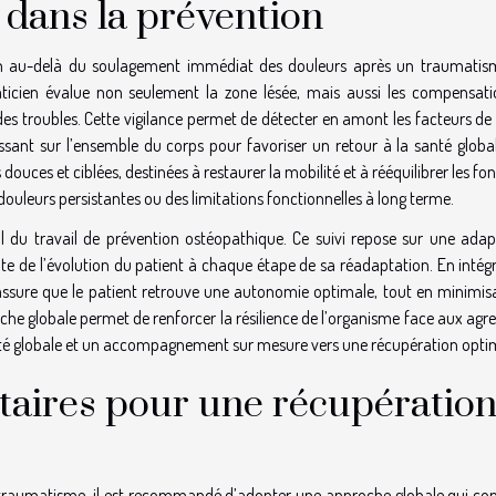
e dans la prévention
ien au-delà du soulagement immédiat des douleurs après un traumatis
aticien évalue non seulement la zone lésée, mais aussi les compensati
 des troubles. Cette vigilance permet de détecter en amont les facteurs de
issant sur l’ensemble du corps pour favoriser un retour à la santé global
ouces et ciblées, destinées à restaurer la mobilité et à rééquilibrer les fo
douleurs persistantes ou des limitations fonctionnelles à long terme.
l du travail de prévention ostéopathique. Ce suivi repose sur une adap
te de l’évolution du patient à chaque étape de sa réadaptation. En intég
’assure que le patient retrouve une autonomie optimale, tout en minimisa
che globale permet de renforcer la résilience de l’organisme face aux agr
anté globale et un accompagnement sur mesure vers une récupération opti
aires pour une récupératio
 traumatisme, il est recommandé d’adopter une approche globale qui co