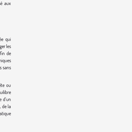
sé aux
ée qui
ger les
fin de
hniques
s sans
ête ou
uilibre
te d’un
, de la
atique
.