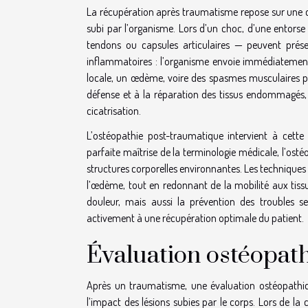
La récupération après traumatisme repose sur une
subi par l’organisme. Lors d’un choc, d’une entorse 
tendons ou capsules articulaires — peuvent présen
inflammatoires : l’organisme envoie immédiatement
locale, un œdème, voire des spasmes musculaires pro
défense et à la réparation des tissus endommagés, 
cicatrisation.
L’ostéopathie post-traumatique intervient à cet
parfaite maîtrise de la terminologie médicale, l’ostéo
structures corporelles environnantes. Les techniques
l’œdème, tout en redonnant de la mobilité aux tiss
douleur, mais aussi la prévention des troubles sec
activement à une récupération optimale du patient.
Évaluation ostéopat
Après un traumatisme, une évaluation ostéopathi
l’impact des lésions subies par le corps. Lors de la