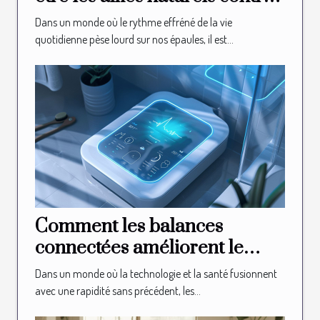
le stress et la fatigue
Dans un monde où le rythme effréné de la vie
quotidienne pèse lourd sur nos épaules, il est...
Comment les balances
connectées améliorent le
suivi de la santé en 2025
Dans un monde où la technologie et la santé fusionnent
avec une rapidité sans précédent, les...