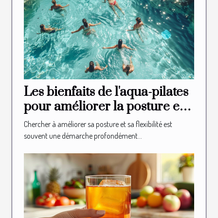
Les bienfaits de l'aqua-pilates
pour améliorer la posture et
la flexibilité
Chercher à améliorer sa posture et sa flexibilité est
souvent une démarche profondément...