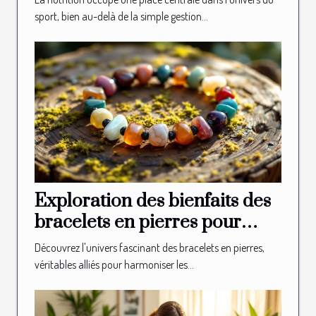
sport, bien au-delà de la simple gestion...
Exploration des bienfaits des
bracelets en pierres pour
l'équilibre des chakras
Découvrez l'univers fascinant des bracelets en pierres,
véritables alliés pour harmoniser les...