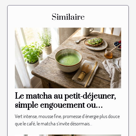
Similaire
Le matcha au petit-déjeuner,
simple engouement ou
nouvelle habitude ?
Vert intense, mousse fine, promesse d’énergie plus douce
que le café, le matcha s’invite désormais...