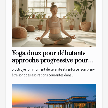
Yoga doux pour débutants
approche progressive pour
intégrer le yoga dans votre
S'octroyer un moment de sérénité et renforcer son bien-
routine de bien-être
être sont des aspirations courantes dans...