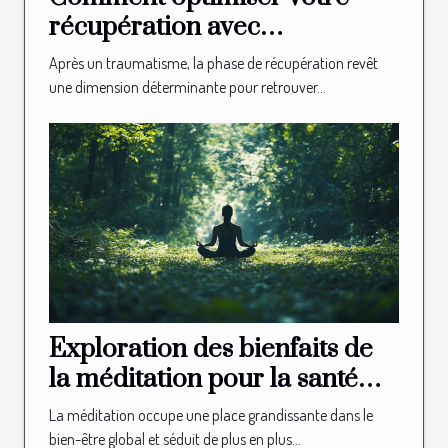
récupération avec
l'ostéopathie après un
Après un traumatisme, la phase de récupération revêt
traumatisme ?
une dimension déterminante pour retrouver...
Exploration des bienfaits de
la méditation pour la santé
sexuelle
La méditation occupe une place grandissante dans le
bien-être global et séduit de plus en plus...