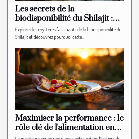
Les secrets de la
biodisponibilité du Shilajit :
Pourquoi est-il si efficace ?
Explorez les mystères fascinants de la biodisponibilité du
Shilajit et découvrez pourquoi cette...
Maximiser la performance : le
rôle clé de l'alimentation en
sport
La nutrition occupe une place centrale dans l’univers du