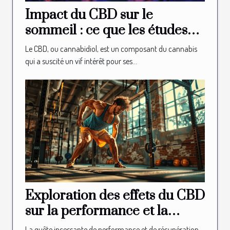
Impact du CBD sur le
sommeil : ce que les études
révèlent
Le CBD, ou cannabidiol, est un composant du cannabis
qui a suscité un vif intérêt pour ses...
Exploration des effets du CBD
sur la performance et la
récupération en CrossFit
La quête incessante de performance et de récupération