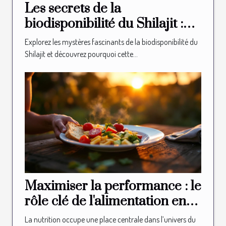
Les secrets de la
biodisponibilité du Shilajit :
Pourquoi est-il si efficace ?
Explorez les mystères fascinants de la biodisponibilité du
Shilajit et découvrez pourquoi cette...
Maximiser la performance : le
rôle clé de l'alimentation en
sport
La nutrition occupe une place centrale dans l’univers du