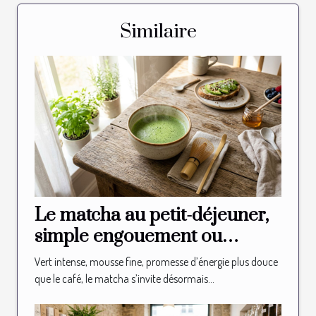
Similaire
Le matcha au petit-déjeuner,
simple engouement ou
nouvelle habitude ?
Vert intense, mousse fine, promesse d’énergie plus douce
que le café, le matcha s’invite désormais...