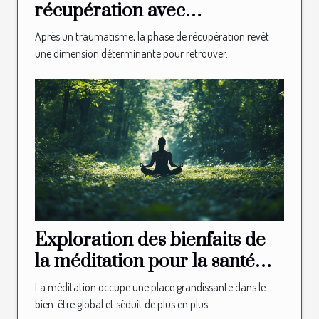
récupération avec
l'ostéopathie après un
Après un traumatisme, la phase de récupération revêt
traumatisme ?
une dimension déterminante pour retrouver...
Exploration des bienfaits de
la méditation pour la santé
sexuelle
La méditation occupe une place grandissante dans le
bien-être global et séduit de plus en plus...