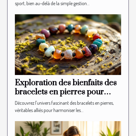
sport, bien au-delà de la simple gestion...
Exploration des bienfaits des
bracelets en pierres pour
l'équilibre des chakras
Découvrez l'univers fascinant des bracelets en pierres,
véritables alliés pour harmoniser les...