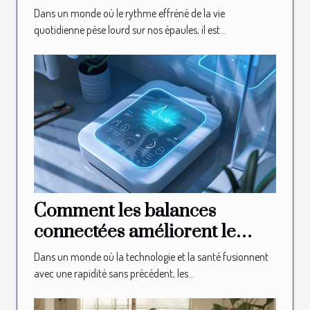
le stress et la fatigue
Dans un monde où le rythme effréné de la vie
quotidienne pèse lourd sur nos épaules, il est...
Comment les balances
connectées améliorent le
suivi de la santé en 2025
Dans un monde où la technologie et la santé fusionnent
avec une rapidité sans précédent, les...