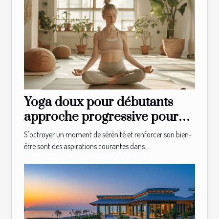
Yoga doux pour débutants
approche progressive pour
intégrer le yoga dans votre
S'octroyer un moment de sérénité et renforcer son bien-
routine de bien-être
être sont des aspirations courantes dans...