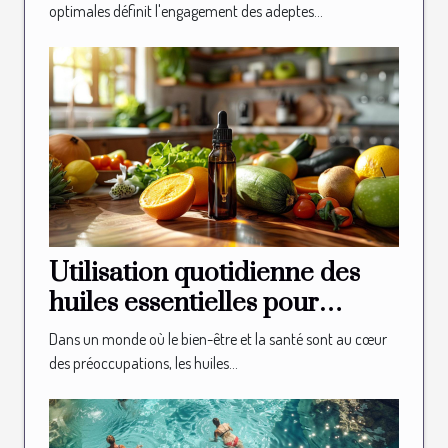
optimales définit l'engagement des adeptes...
Utilisation quotidienne des
huiles essentielles pour
optimiser la perte de poids
Dans un monde où le bien-être et la santé sont au cœur
des préoccupations, les huiles...