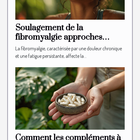
Soulagement de la
fibromyalgie approches
holistiques pour atténuer la
La fibromyalgie, caractérisée par une douleur chronique
douleur et la fatigue
et une fatigue persistante, affecte la...
Comment les compléments à