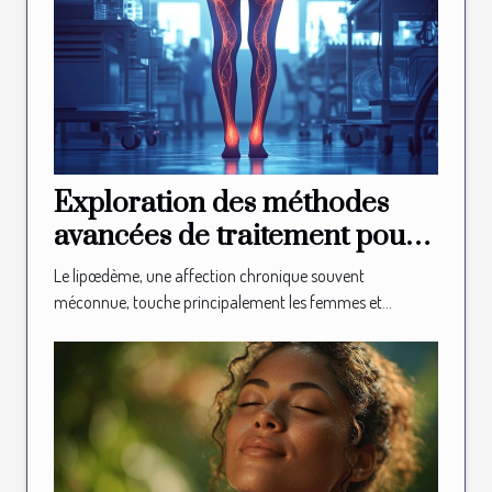
Exploration des méthodes
avancées de traitement pour
le lipœdème
Le lipœdème, une affection chronique souvent
méconnue, touche principalement les femmes et...